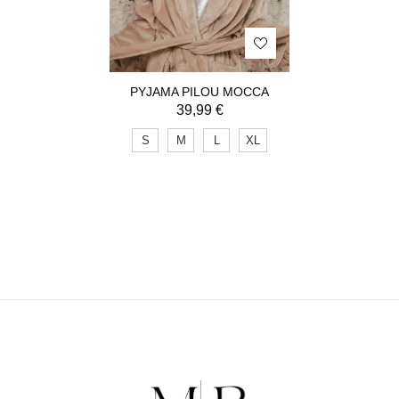
PYJAMA PILOU MOCCA
39,99
€
S
M
L
XL