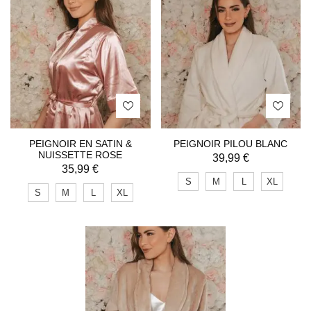
PEIGNOIR EN SATIN &
PEIGNOIR PILOU BLANC
NUISSETTE ROSE
39,99
€
35,99
€
S
M
L
XL
S
M
L
XL