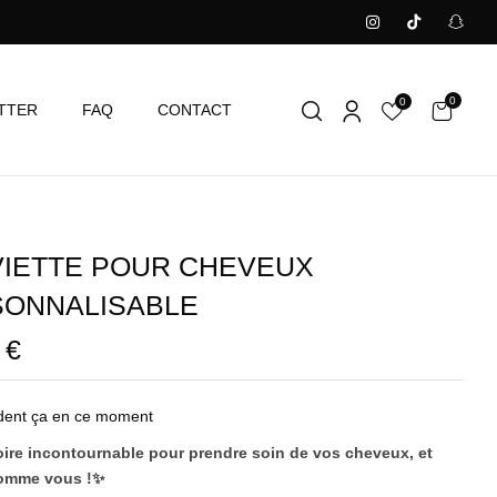
0
0
TTER
FAQ
CONTACT
IETTE POUR CHEVEUX
SONNALISABLE
0
€
dent ça en ce moment
ire incontournable pour prendre soin de vos cheveux, et
omme vous !✨