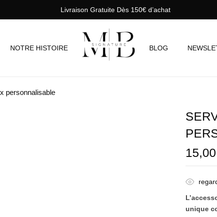
Livraison Gratuite Dès 150€ d’achat
NOTRE HISTOIRE
BLOG
NEWSLE
x personnalisable
SERV
PER
15,0
regar
L’accesso
unique c