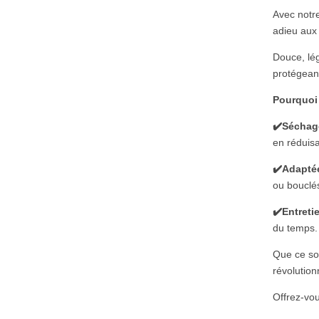
Avec notre
adieu aux
Douce, lég
protégean
Pourquoi 
✔️Séchag
en réduis
✔️Adapté
ou bouclé
✔️Entretie
du temps.
Que ce soi
révolution
Offrez-vou