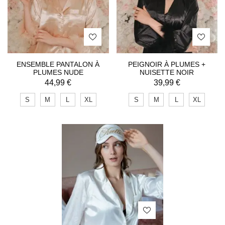
ENSEMBLE PANTALON À
PEIGNOIR À PLUMES +
PLUMES NUDE
NUISETTE NOIR
44,99
€
39,99
€
S
M
L
XL
S
M
L
XL