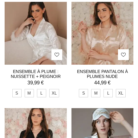
ENSEMBLE À PLUME :
ENSEMBLE PANTALON À
NUISSETTE + PEIGNOIR
PLUMES NUDE
39,99
€
44,99
€
S
M
L
XL
S
M
L
XL